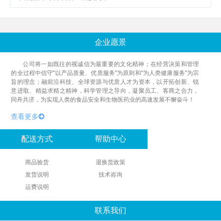
企业愿景
公司将一如既往的视诚信为最重要的文化精神；在经营决策和管理
的全过程中信守“以产品质量、优质服务”为原则和“为人类健康服务”为宗
旨的理念；融前沿科技、全球资源与优质人才为资本，以开拓创新、锐
意进取、精益求精之精神，科学管理之导向，凝聚员工、客商之合力，
同舟共济，为实现人类的食品安全和生物医药业的高速发展不懈奋斗！
查看更多
配送方式
帮助中心
商品验货
退换货政策
发货说明
技术咨询
运费说明
联系我们