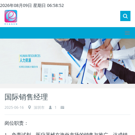
2026
年
08
月
09
日 星期
日
06
:
58
:
53
国际销售经理
2025-06-16
深圳市
1
岗位职责：
1
、负责试剂、医疗器械在海外市场的销售与推广，达成销