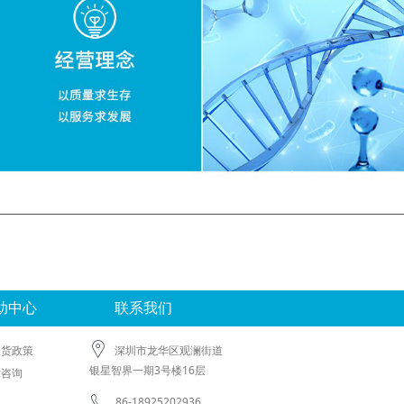
助中心
联系我们
换货政策
深圳市龙华区观澜街道
银星智界一期3号楼16层
术咨询
86-18925202936