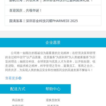
喜迎国庆，共颂华诞！
圆满落幕丨深圳容金科技闪耀PHARMEDI 2025
企业愿景
公司将一如既往的视诚信为最重要的文化精神；在经营决策和管理
的全过程中信守“以产品质量、优质服务”为原则和“为人类健康服务”为宗
旨的理念；融前沿科技、全球资源与优质人才为资本，以开拓创新、锐
意进取、精益求精之精神，科学管理之导向，凝聚员工、客商之合力，
同舟共济，为实现人类的食品安全和生物医药业的高速发展不懈奋斗！
查看更多
配送方式
帮助中心
商品验货
退换货政策
发货说明
技术咨询