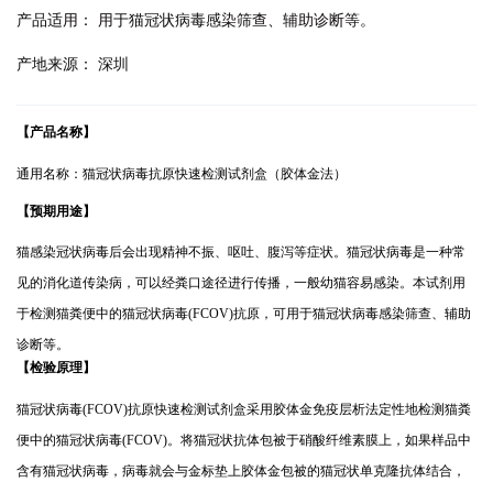
产品适用：
用于猫冠状病毒感染筛查、辅助诊断等。
产地来源：
深圳
【产品名称】
通用名称：
猫冠状病毒抗原快速检测试剂盒（胶体金法）
【预期用途】
猫感染冠状病毒后会出现精神不振、呕吐、腹泻等症状。猫冠状病毒是一种常
见的消化道传染病，可以经粪口途径进行传播，一般幼猫容易感染。本试剂用
于检测猫粪便中的猫
冠状
病毒
(
FCOV
)抗原，可用于
猫
冠状
病毒感染筛查、辅助
诊断等。
【检验原理】
猫
冠状
病毒
(
FCOV
)
抗原
快速检测试剂盒采用胶体金免疫层析法定性地检测猫粪
便中的猫
冠状
病毒
(
FCOV
)。将猫
冠状
抗体包被于硝酸纤维素膜上，如果样品中
含有猫
冠状
病毒，病毒就会与金标垫上胶体金包被的猫
冠状
单克隆抗体结合，