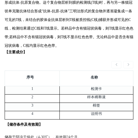
形成抗体
-抗原复合物。这个复合物层析到膜的检测线(T线)时，再与另一株猫
冠
状
单克隆抗体结合形成
“抗体-抗原-抗体”三明治形式的复合物并逐渐凝集成一条
可见的T线，未结合的胶体金抗体层析到T线被质控线(C线)捕获并形成可见的C
线，检测结果通过C线和T线显示。若样品中含有猫
冠状
病毒，则
T线显示红色色
带;若样品中不含有猫
冠状
病毒，则
T线不显示红色色带。无论样品中是否含有猫
冠状
病毒，
C线均显示红色色带。
【主要成分】
序号
名称
1
检测卡
2
样本稀释液
3
棉签
4
说明书
【储存条件及有效期】
储存
于阴凉干燥处（
4
-30℃），有效期24个月
。