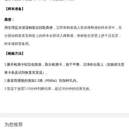
【样本
准备
】
粪便：
用生理盐水浸湿棉签后拭取粪便
，立即将棉签插入装有稀释液的样本管中，充
分搅动棉签直至棉签上的样本全部溶入稀释液，将棉签在管壁上挤干后丢弃，
样本液静置备用
。
【检验方法】
1.撕开检测卡铝箔包装袋，取出检测卡，放于平整、洁净的台面上（实验前注意
将卡条及试剂恢复至室温）。
2.
垂直而缓慢的滴加
2-3滴（约60ul）到加样孔内。
3.室温下放置5-10分钟判断结果，超过30分钟的结果无效。
为您推荐