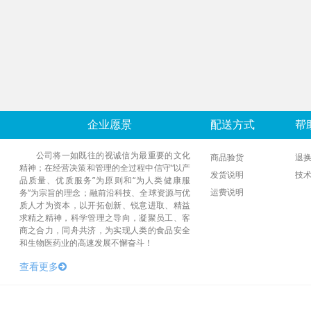
企业愿景
配送方式
帮
公司将一如既往的视诚信为最重要的文化
商品验货
退
精神；在经营决策和管理的全过程中信守“以产
发货说明
技
品质量、优质服务”为原则和“为人类健康服
运费说明
务”为宗旨的理念；融前沿科技、全球资源与优
质人才为资本，以开拓创新、锐意进取、精益
求精之精神，科学管理之导向，凝聚员工、客
商之合力，同舟共济，为实现人类的食品安全
和生物医药业的高速发展不懈奋斗！
查看更多