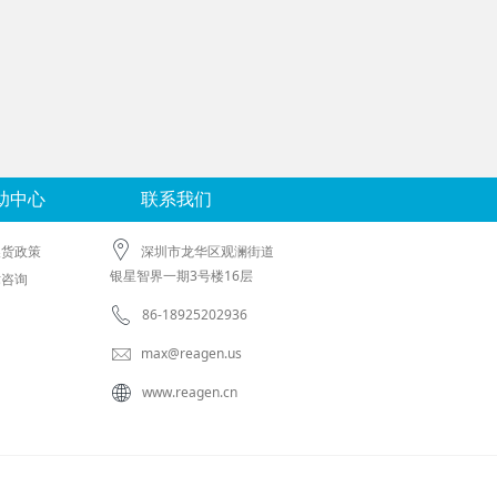
助中心
联系我们
换货政策
深圳市龙华区观澜街道
银星智界一期3号楼16层
术咨询
86-18925202936
max@reagen.us
www.reagen.cn