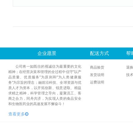
企业愿景
配送方式
帮
公司将一如既往的视诚信为最重要的文化
商品验货
退
精神；在经营决策和管理的全过程中信守“以产
发货说明
技
品质量、优质服务”为原则和“为人类健康服
运费说明
务”为宗旨的理念；融前沿科技、全球资源与优
质人才为资本，以开拓创新、锐意进取、精益
求精之精神，科学管理之导向，凝聚员工、客
商之合力，同舟共济，为实现人类的食品安全
和生物医药业的高速发展不懈奋斗！
查看更多