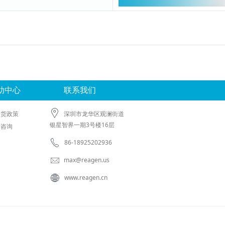
助中心
联系我们
换货政策
深圳市龙华区观澜街道
银星智界一期3号楼16层
术咨询
86-18925202936
max@reagen.us
www.reagen.cn