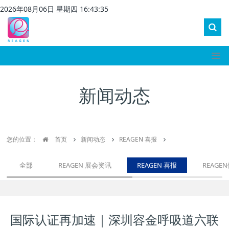
2026
年
08
月
06
日 星期
四
16
:
43
:
35
新闻动态
您的位置：
首页
新闻动态
REAGEN 喜报
全部
REAGEN 展会资讯
REAGEN 喜报
REAGE
国际认证再加速｜深圳容金呼吸道六联