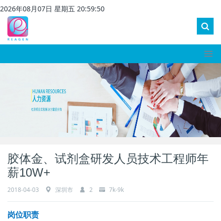
2026
年
08
月
07
日 星期
五
20
:
59
:
50
胶体金、试剂盒研发人员技术工程师年
薪10W+
2018-04-03
深圳市
2
7k-9k
岗位职责