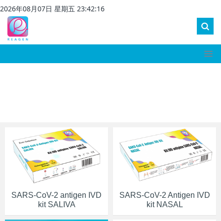
2026
年
08
月
07
日 星期
五
23
:
42
:
17
SARS-CoV-2 antigen IVD
SARS-CoV-2 Antigen IVD
kit SALIVA
kit NASAL