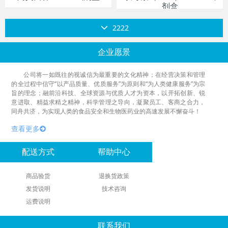
剂盒
2222
企业愿景
公司将一如既往的视诚信为最重要的文化精神；在经营决策和管理
的全过程中信守“以产品质量、优质服务”为原则和“为人类健康服务”为宗
旨的理念；融前沿科技、全球资源与优质人才为资本，以开拓创新、锐
意进取、精益求精之精神，科学管理之导向，凝聚员工、客商之合力，
同舟共济，为实现人类的食品安全和生物医药业的高速发展不懈奋斗！
查看更多
配送方式
帮助中心
商品验货
退换货政策
发货说明
技术咨询
运费说明
联系我们